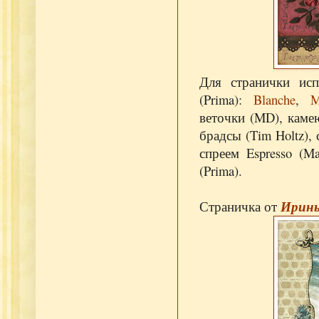
Для странички ис
(Prima):
Blanche
,
M
веточки (MD), каме
брадсы (Tim Holtz),
спреем Espresso (M
(Prima).
Страничка от
Ирины