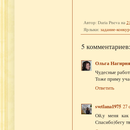
Автор:
Daria Pneva
на
2
Ярлыки:
задание-конкур
5 комментариев
Ольга Нагирн
Чудесные работы
Тоже приму учас
Ответить
svetlana1975
27 
Ой,у меня как 
Спасибо)бегу т